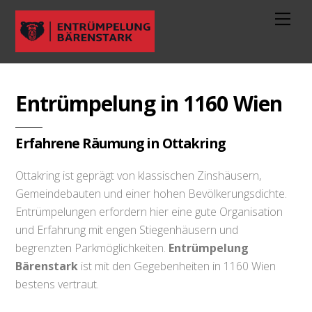
Entrümpelung in 1160 Wien
Erfahrene Räumung in Ottakring
Ottakring ist geprägt von klassischen Zinshäusern,
Gemeindebauten und einer hohen Bevölkerungsdichte.
Entrümpelungen erfordern hier eine gute Organisation
und Erfahrung mit engen Stiegenhäusern und
begrenzten Parkmöglichkeiten.
Entrümpelung
Bärenstark
ist mit den Gegebenheiten in 1160 Wien
bestens vertraut.