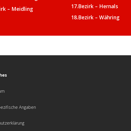
17.Bezirk – Hernals
irk – Meidling
18.Bezirk – Währing
ches
um
ezifische Angaben
utzerklärung