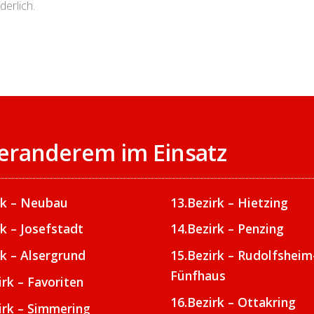
derlich.
nteranderem im Einsatz
rk – Neubau
13.Bezirk – Hietzing
rk – Josefstadt
14.Bezirk – Penzing
rk – Alsergrund
15.Bezirk – Rudolfsheim
Fünfhaus
irk – Favoriten
16.Bezirk – Ottakring
irk – Simmering